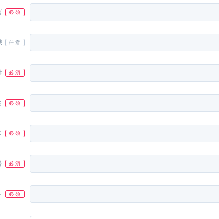
署
職
姓
名
ス
号
ト