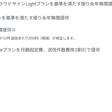
ウドサインLightプランを基準を満たす限り永年無償
ンを基準を満たす限り永年無償提供
償提供※
1件から1件送信あたり200円（税抜）が発生します。
erpriseプランを月額固定費、送信件数費用3割引で提供