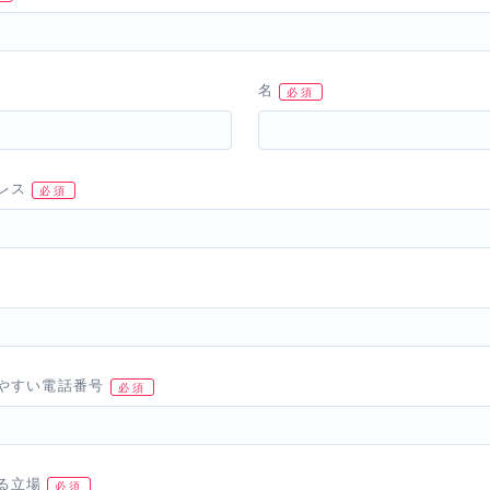
名
レス
やすい電話番号
る立場