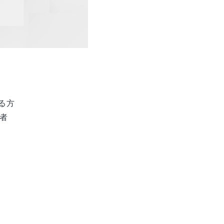
いる方
者