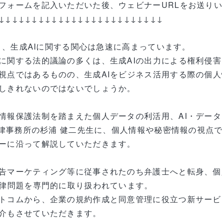
フォームを記入いただいた後、ウェビナーURLをお送り
↓↓↓↓↓↓↓↓↓↓↓↓↓↓↓↓↓↓↓↓↓↓↓↓↓
より、生成AIに関する関心は急速に高まっています。
に関する法的議論の多くは、生成AIの出力による権利侵
視点ではあるものの、生成AIをビジネス活用する際の個
しきれないのではないでしょうか。
情報保護法制を踏まえた個人データの利活用、AI・デー
A法律事務所の杉浦 健二先生に、個人情報や秘密情報の視点
ーに沿って解説していただきます。
告マーケティング等に従事されたのち弁護士へと転身、個
法律問題を専門的に取り扱われています。
トコムから、企業の規約作成と同意管理に役立つ新サービス『
介もさせていただきます。