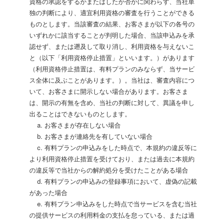
資格の承認をするかまたはしたか否かに関わらず、当社単
独の判断により、適宜利用資格の審査を行うことができる
ものとします。当該審査の結果、お客さまが以下の各号の
いずれかに該当することが判明した場合、当該申込みを承
認せず、または遡及して取り消し、利用資格を与えないこ
と（以下「利用資格停止措置」といいます。）があります
（利用資格停止措置は、有料プランのみならず、当サービ
ス全体に及ぶことがあります。）。当社は、審査内容につ
いて、お客さまに開示しない場合があります。お客さま
は、開示の有無を含め、当社の判断に対して、異議を申し
出ることはできないものとします。
a. お客さまが存在しない場合
b. お客さまが連絡先を有していない場合
c. 有料プランの申込みをした時点で、本規約の違反等に
より利用資格停止措置を受けており、または過去に本規約
の違反等で当社からの解約処分を受けたことがある場合
d. 有料プランの申込みの登録事項において、虚偽の記載
があった場合
e. 有料プラン申込みをした時点で当サービスを含む当社
の提供サービスの利用料金の支払を怠っている、または過