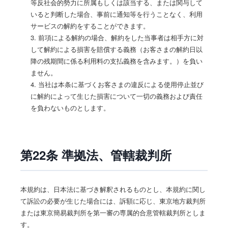
等反社会的勢力に所属もしくは該当する、または関与して
いると判断した場合、事前に通知等を行うことなく、利用
サービスの解約をすることができます。
3. 前項による解約の場合、解約をした当事者は相手方に対
して解約による損害を賠償する義務（お客さまの解約日以
降の残期間に係る利用料の支払義務を含みます。）を負い
ません。
4. 当社は本条に基づくお客さまの違反による使用停止並び
に解約によって生じた損害について一切の義務および責任
を負わないものとします。
第22条 準拠法、管轄裁判所
本規約は、日本法に基づき解釈されるものとし、本規約に関し
て訴訟の必要が生じた場合には、訴額に応じ、東京地方裁判所
または東京簡易裁判所を第一審の専属的合意管轄裁判所としま
す。