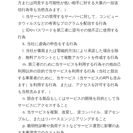
方または同意する可能性が低い相手に対する大量の一括送
信行為等も当然含みます。）
i. 当サービスの管理するサーバーに対して、コンピュー
タウィルスなどの有害なプログラムを配信する行為
j. IDやパスワードを第三者に貸与その他不正に使用する
行為
k. 当社に虚偽の申告をする行為
l. 当社が書面または電磁的方法により承諾した場合を除
き、無料アカウントとして複数アカウントを作成する行為
m. 第三者のために当サービスを利用する行為その他自己
利用以外の目的で当サービスを利用する行為（当社と競合
する事業者のために、当サービス（当サービスのAPIも含み
ます）を利用する行為、または、アクセスを許可する行為
も当然含みます。）
n. 競合する製品もしくはサービスの開発を目的として当
サービスにアクセスすること
o. 当サービスを複製、改変し、逆コンパイル、逆アセン
ブルし、またはリバースエンジニアリングすること
p. 脆弱性診断や負荷テストなどサービス運営に影響のあ
る本番環境でのテスト行為