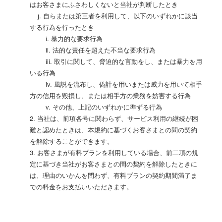
はお客さまにふさわしくないと当社が判断したとき
j. 自らまたは第三者を利用して、以下のいずれかに該当
する行為を行ったとき
i. 暴力的な要求行為
ii. 法的な責任を超えた不当な要求行為
iii. 取引に関して、脅迫的な言動をし、または暴力を用
いる行為
iv. 風説を流布し、偽計を用いまたは威力を用いて相手
方の信用を毀損し、または相手方の業務を妨害する行為
v. その他、上記のいずれかに準ずる行為
2. 当社は、前項各号に関わらず、サービス利用の継続が困
難と認めたときは、本規約に基づくお客さまとの間の契約
を解除することができます。
3. お客さまが有料プランを利用している場合、前二項の規
定に基づき当社がお客さまとの間の契約を解除したときに
は、理由のいかんを問わず、有料プランの契約期間満了ま
での料金をお支払いいただきます。