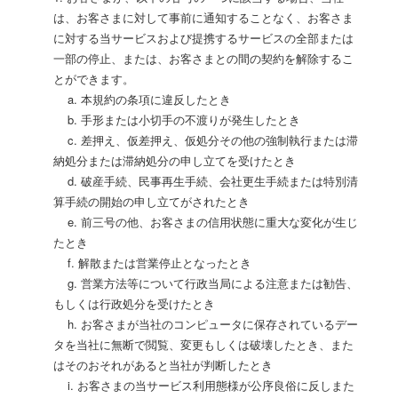
は、お客さまに対して事前に通知することなく、お客さま
に対する当サービスおよび提携するサービスの全部または
一部の停止、または、お客さまとの間の契約を解除するこ
とができます。
a. 本規約の条項に違反したとき
b. 手形または小切手の不渡りが発生したとき
c. 差押え、仮差押え、仮処分その他の強制執行または滞
納処分または滞納処分の申し立てを受けたとき
d. 破産手続、民事再生手続、会社更生手続または特別清
算手続の開始の申し立てがされたとき
e. 前三号の他、お客さまの信用状態に重大な変化が生じ
たとき
f. 解散または営業停止となったとき
g. 営業方法等について行政当局による注意または勧告、
もしくは行政処分を受けたとき
h. お客さまが当社のコンピュータに保存されているデー
タを当社に無断で閲覧、変更もしくは破壊したとき、また
はそのおそれがあると当社が判断したとき
i. お客さまの当サービス利用態様が公序良俗に反しまた