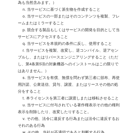
為も当然含みます。）
n. 当サービスに基づく派生物を作成すること
o. 当サービスの一部またはそのコンテンツを複製、フレ
ームまたはミラーすること
p. 競合する製品もしくはサービスの開発を目的として当
サービスにアクセスすること
q. 当サービスを本規約の条件に反し、使用すること
r. 当サービスを複製、改変し、逆コンパイル、逆アセン
ブルし、またはリバースエンジニアリングすること（ただ
し、第4条第5項の対象機器へのインストールはこの限りで
はありません。）
s. 当サービスを有償、無償を問わず第三者に頒布、再使
用許諾、公衆送信、貸与、譲渡、またはリースその他の処
分をすること
t. 本ライセンスを第三者に譲渡しまたは移転させること
u. 当サービスに付与されている著作権表示その他の権利
表示を削除したり、改変したりすること。
v. その他、法令に違反する行為または法令に違反するお
それのある行為
w. その他、当社が不適切であると判断する行為