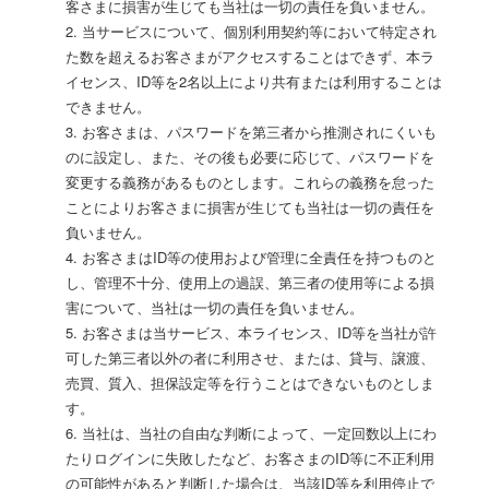
客さまに損害が生じても当社は一切の責任を負いません。
2. 当サービスについて、個別利用契約等において特定され
た数を超えるお客さまがアクセスすることはできず、本ラ
イセンス、ID等を2名以上により共有または利用することは
できません。
3. お客さまは、パスワードを第三者から推測されにくいも
のに設定し、また、その後も必要に応じて、パスワードを
変更する義務があるものとします。これらの義務を怠った
ことによりお客さまに損害が生じても当社は一切の責任を
負いません。
4. お客さまはID等の使用および管理に全責任を持つものと
し、管理不十分、使用上の過誤、第三者の使用等による損
害について、当社は一切の責任を負いません。
5. お客さまは当サービス、本ライセンス、ID等を当社が許
可した第三者以外の者に利用させ、または、貸与、譲渡、
売買、質入、担保設定等を行うことはできないものとしま
す。
6. 当社は、当社の自由な判断によって、一定回数以上にわ
たりログインに失敗したなど、お客さまのID等に不正利用
の可能性があると判断した場合は、当該ID等を利用停止で