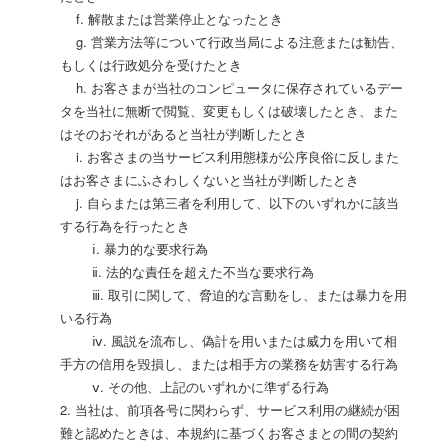
f. 解散または営業停止となったとき
g. 営業方法等について行政当局による注意または勧告、
もしくは行政処分を受けたとき
h. お客さまが当社のコンピュータに保存されているデー
タを当社に無断で閲覧、変更もしくは破壊したとき、また
はそのおそれがあると当社が判断したとき
i. お客さまの当サービス利用態様が公序良俗に反しまた
はお客さまにふさわしくないと当社が判断したとき
j. 自らまたは第三者を利用して、以下のいずれかに該当
する行為を行ったとき
ⅰ. 暴力的な要求行為
ⅱ. 法的な責任を超えた不当な要求行為
ⅲ. 取引に関して、脅迫的な言動をし、または暴力を用
いる行為
ⅳ. 風説を流布し、偽計を用いまたは威力を用いて相
手方の信用を毀損し、または相手方の業務を妨害する行為
ⅴ. その他、上記のいずれかに準ずる行為
2. 当社は、前項各号に関わらず、サービス利用の継続が困
難と認めたときは、本規約に基づくお客さまとの間の契約