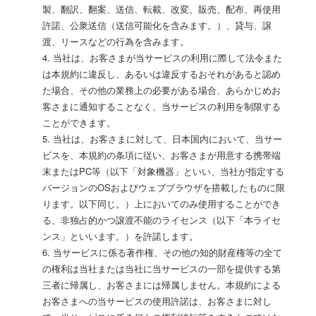
製、翻訳、翻案、送信、転載、改変、販売、配布、再使用
許諾、公衆送信（送信可能化を含みます。）、貸与、譲
渡、リースなどの行為を含みます。
4. 当社は、お客さまが当サービスの利用に際して法令また
は本規約に違反し、あるいは違反するおそれがあると認め
た場合、その他の業務上の必要がある場合、あらかじめお
客さまに通知することなく、当サービスの利用を制限する
ことができます。
5. 当社は、お客さまに対して、日本国内において、当サー
ビスを、本規約の条項に従い、お客さまが用意する携帯端
末またはPC等（以下「対象機器」といい、当社が指定する
バージョンのOSおよびウェブブラウザを搭載したものに限
ります。以下同じ。）上においてのみ使用することができ
る、非独占的かつ譲渡不能のライセンス（以下「本ライセ
ンス」といいます。）を許諾します。
6. 当サービスに係る著作権、その他の知的財産権等の全て
の権利は当社または当社に当サービスの一部を提供する第
三者に帰属し、お客さまには帰属しません。本規約による
お客さまへの当サービスの使用許諾は、お客さまに対し