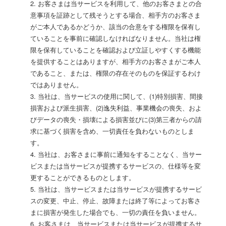
2. お客さまは当サービスを利用して、他のお客さまとの合
意事項を証跡として残そうとする場合、相手方のお客さま
がご本人であるかどうか、該当の合意をする権限を保有し
ていることを事前に確認しなければなりません。当社は権
限を保有していることを確認および立証しやすくする機能
を提供することはありますが、相手方のお客さまがご本人
であること、または、権限の存在そのものを保証するわけ
ではありません。
3. 当社は、当サービスの使用に関して、(1)特別損害、間接
損害および派生損害、(2)逸失利益、事業機会の喪失、およ
びデータの喪失・損壊による損害並びに(3)第三者からの請
求に基づく損害を含め、一切責任を負わないものとしま
す。
4. 当社は、お客さまに事前に通知をすることなく、当サー
ビスまたは当サービスが提携するサービスの、仕様等を変
更することができるものとします。
5. 当社は、当サービスまたは当サービスが提携するサービ
スの変更、中止、停止、故障または終了等によってお客さ
まに損害が発生した場合でも、一切の責任を負いません。
6. お客さまは、当サービスまたは当サービスが提携するサ