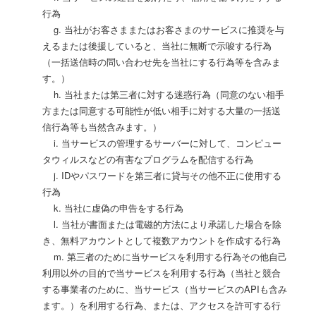
行為
g. 当社がお客さままたはお客さまのサービスに推奨を与
えるまたは後援していると、当社に無断で示唆する行為
（一括送信時の問い合わせ先を当社にする行為等を含みま
す。）
h. 当社または第三者に対する迷惑行為（同意のない相手
方または同意する可能性が低い相手に対する大量の一括送
信行為等も当然含みます。）
i. 当サービスの管理するサーバーに対して、コンピュー
タウィルスなどの有害なプログラムを配信する行為
j. IDやパスワードを第三者に貸与その他不正に使用する
行為
k. 当社に虚偽の申告をする行為
l. 当社が書面または電磁的方法により承諾した場合を除
き、無料アカウントとして複数アカウントを作成する行為
m. 第三者のために当サービスを利用する行為その他自己
利用以外の目的で当サービスを利用する行為（当社と競合
する事業者のために、当サービス（当サービスのAPIも含み
ます。）を利用する行為、または、アクセスを許可する行