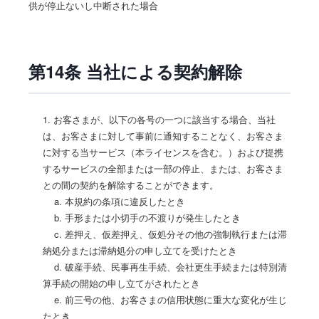
供が停止ないし中断された場合
第14条 当社による契約解除
1. お客さまが、以下の各号の一つに該当する場合、当社
は、お客さまに対して事前に通知することなく、お客さま
に対する当サービス（本ライセンスを含む。）および提携
するサービスの全部または一部の停止、または、お客さま
との間の契約を解除することができます。
a. 本規約の条項に違反したとき
b. 手形または小切手の不渡りが発生したとき
c. 差押え、仮差押え、仮処分その他の強制執行または滞
納処分または滞納処分の申し立てを受けたとき
d. 破産手続、民事再生手続、会社更生手続または特別清
算手続の開始の申し立てがされたとき
e. 前三号の他、お客さまの信用状態に重大な変化が生じ
たとき